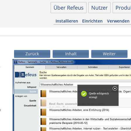
Über Refeus
Nutzer
Produ
Installieren
Einrichten
Verwenden
Zurück
Inhalt
Weiter
e
k
n